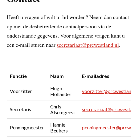
Heeft u vragen of wilt u lid worden? Neem dan contact
op met de desbetreffende contactpersoon via de
onderstaande gegevens. Voor algemene vragen kunt u
een e-mail sturen naar
secretariaat@prcwestland.nl
.
Functie
Naam
E-mailadres
Hugo
Voorzitter
voorzitter@prcwestland.n
Hollander
Chris
Secretaris
secretariaat@prcwestland
Alsemgeest
Hannie
Penningmeester
penningmeester@prcwestl
Beukers